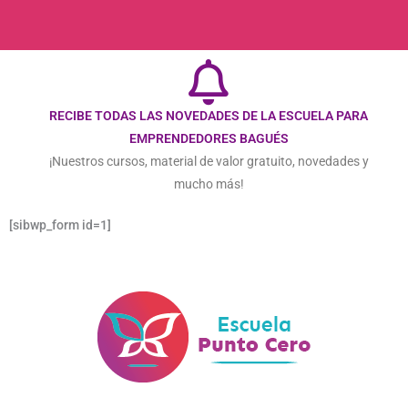
b
a
o
g
o
r
k
a
-
m
f
RECIBE TODAS LAS NOVEDADES DE LA ESCUELA PARA
EMPRENDEDORES BAGUÉS
¡Nuestros cursos, material de valor gratuito, novedades y
mucho más!
[sibwp_form id=1]