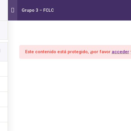
nto Cero -
Grupo 3 – FCLC
Inicio
Mi Cuenta
FO
e
EMPRENDEDORES BAGUÉS
1
Este contenido está protegido, ¡por favor
acceder