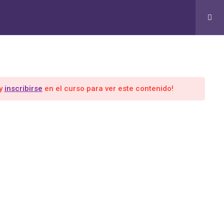
RMACIÓN EN COACHING Y LIDERAZGO CUÁNTICO
Grupo 365 Días
y
inscribirse
en el curso para ver este contenido!