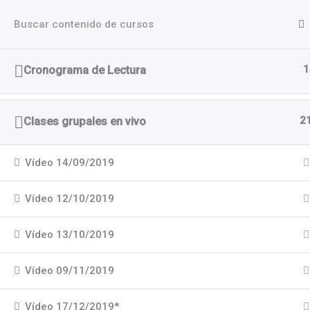
Ir
Escuela Pu
al
contenido
Aula Onlin
1
Cronograma de Lectura
Inicio
Cursos
Grupos de la Formación
2
Clases grupales en vivo
Vídeo 14/09/2019
Vídeo 12/10/2019
Vídeo 13/10/2019
Vídeo 09/11/2019
Vídeo 17/12/2019*