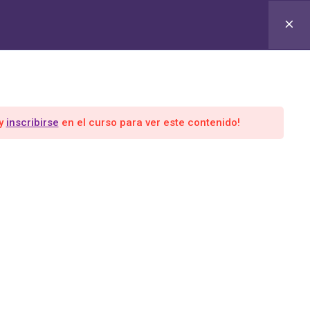
MACIÓN EN COACHING Y LIDERAZGO CUÁNTICO
Grupo 365 Días
y
inscribirse
en el curso para ver este contenido!