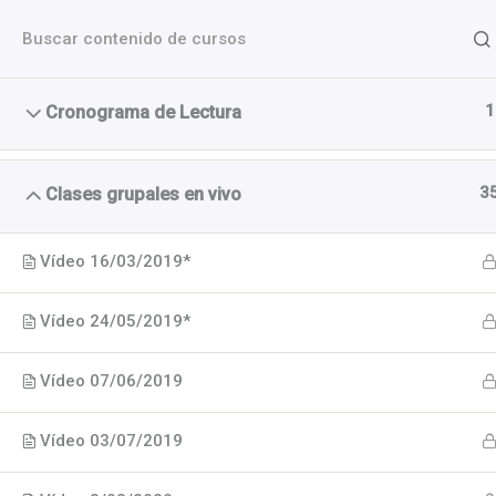
Ir
Escuela Pun
al
contenido
Aula Online
1
Cronograma de Lectura
Inicio
Cursos
Grupos de la Formación
3
Clases grupales en vivo
Vídeo 16/03/2019*
Vídeo 24/05/2019*
Vídeo 07/06/2019
Vídeo 03/07/2019