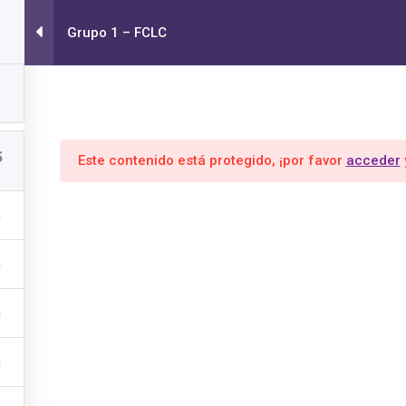
to Cero -
Grupo 1 – FCLC
Inicio
Mi Cuenta
FOR
EMPRENDEDORES BAGUÉS
5
Este contenido está protegido, ¡por favor
acceder