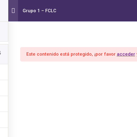
nto Cero -
Grupo 1 – FCLC
Inicio
Mi Cuenta
FO
e
EMPRENDEDORES BAGUÉS
5
Este contenido está protegido, ¡por favor
acceder