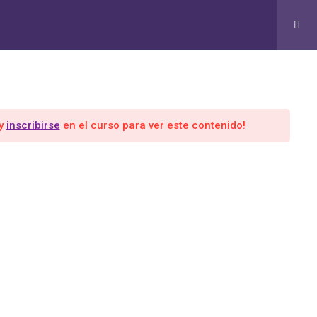
RMACIÓN EN COACHING Y LIDERAZGO CUÁNTICO
Grupo 365 Días
y
inscribirse
en el curso para ver este contenido!