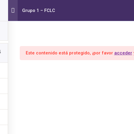
nto Cero -
Grupo 1 – FCLC
Inicio
Mi Cuenta
FO
e
EMPRENDEDORES BAGUÉS
5
Este contenido está protegido, ¡por favor
acceder