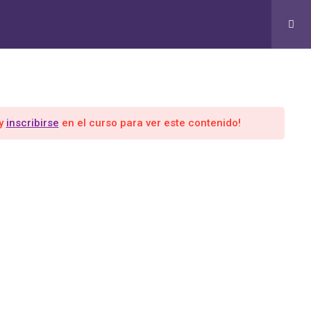
RMACIÓN EN COACHING Y LIDERAZGO CUÁNTICO
Grupo 365 Días
y
inscribirse
en el curso para ver este contenido!